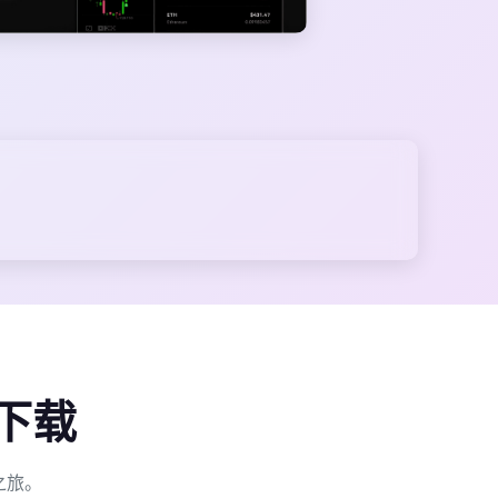
方下载
之旅。