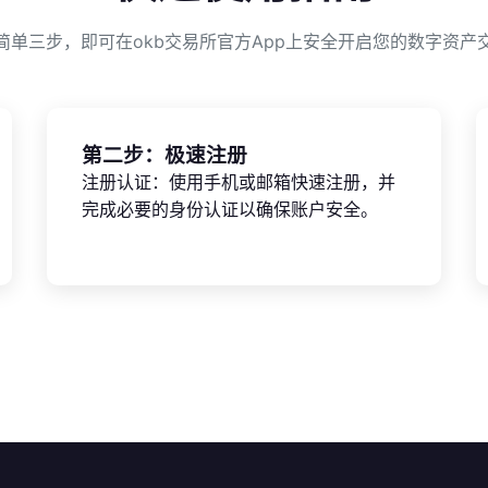
简单三步，即可在okb交易所官方App上安全开启您的数字资产
第二步：极速注册
注册认证：使用手机或邮箱快速注册，并
完成必要的身份认证以确保账户安全。