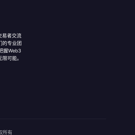
交易者交流
们的专业团
握Web3
无限可能。
版权所有