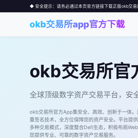
◆ 安全提示：请务必通过本页官方链接下载正版okb交易
okb交易所app官方下载
okb交易所官
全球顶级数字资产交易平台，安
okb交易所官方App集安全、高效、创新于一体
重签名技术，全方位保障您的资产安全。平台提供
多种交易模式，深度整合Defi生态，积极布局We
您提供专业、可靠的数字资产交易服务。