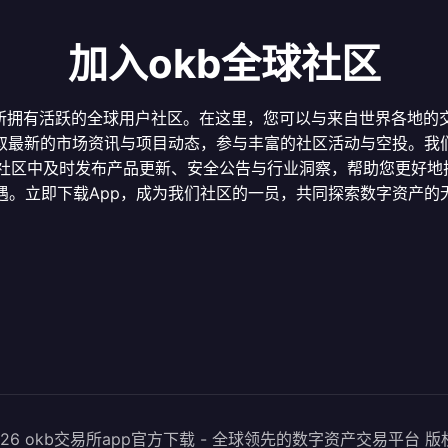
加入okb全球社区
易所拥有活跃的全球用户社区。在这里，您可以与来自世界各地的
取最新的市场资讯与项目动态，参与丰富的社区活动与空投。我
社区中及时发布产品更新、安全公告与行业洞察，帮助您更好地把
遇。立即下载App，成为我们社区的一员，共同探索数字资产的
026 okb交易所app官方下载 - 全球领先的数字资产交易平台 