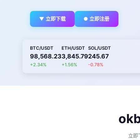
▼ 立即下载
● 立即注册
BTC/USDT
ETH/USDT
SOL/USDT
98,568.23
3,845.79
245.67
+2.34%
+1.56%
-0.78%
ok
立即