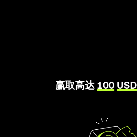
赢取高达
100
USD